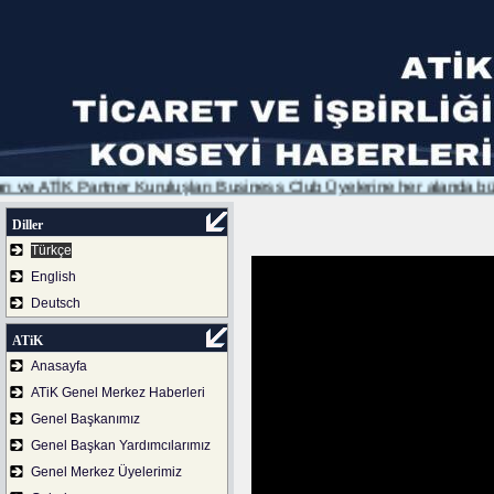
K Partner Kuruluşları Business Club Üyelerine her alanda büyük fırsa
Diller
Türkçe
English
Deutsch
ATiK
Anasayfa
ATiK Genel Merkez Haberleri
Genel Başkanımız
Genel Başkan Yardımcılarımız
Genel Merkez Üyelerimiz