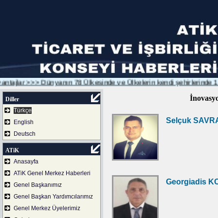
ajlar >>>
Dünyanın 78 Ülkesinde ve Ülkelerin kendi şehirlerinde 179 
İnovasyo
Diller
Türkçe
Selçuk SAV
English
Deutsch
ATiK
Anasayfa
ATiK Genel Merkez Haberleri
Georgiadis 
Genel Başkanımız
Genel Başkan Yardımcılarımız
Genel Merkez Üyelerimiz